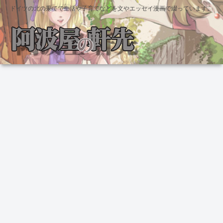
ドイツの北の果てで生活や子育てなどを文やエッセイ漫画で綴っています。