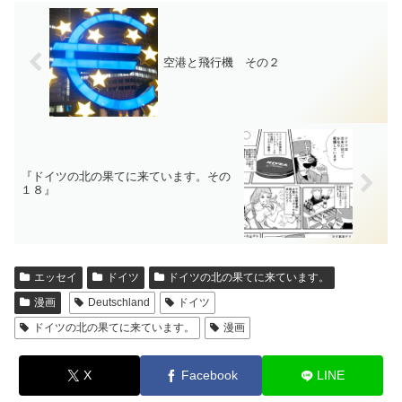
空港と飛行機 その２
『ドイツの北の果てに来ています。その
１８』
エッセイ
ドイツ
ドイツの北の果てに来ています。
漫画
Deutschland
ドイツ
ドイツの北の果てに来ています。
漫画
X
Facebook
LINE