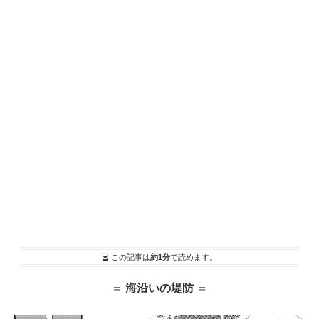
この記事は
約1分
で読めます。
＝
海沿いの堤防
＝