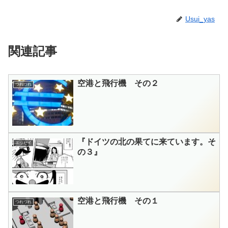
Usui_yas
関連記事
空港と飛行機 その２
つれづれ
『ドイツの北の果てに来ています。そ
エッセイ
の３』
空港と飛行機 その１
つれづれ