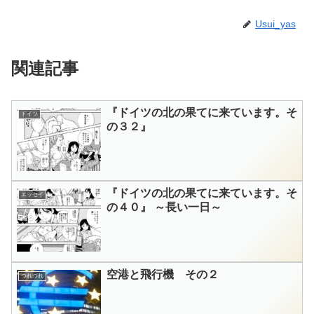
Usui_yas
関連記事
『ドイツの北の果てに来ています。そ
ドイツ
の３２』
『ドイツの北の果てに来ています。そ
エッセイ
の４０』 ～長い一日～
空港と飛行機 その２
つれづれ