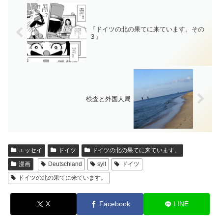
『ドイツの北の果てに来ています。その
３』
検査と外国人局
エッセイ
ドイツ
ドイツの北の果てに来ています。
漫画
Deutschland
sylt
ドイツ
ドイツの北の果てに来ています。
X
Facebook
LINE