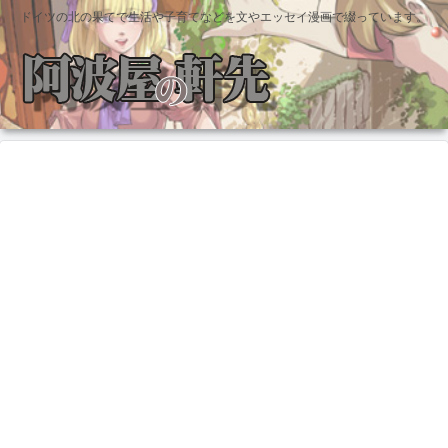
ドイツの北の果てで生活や子育てなどを文やエッセイ漫画で綴っています。